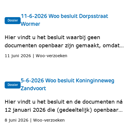
Heemstede.
11-6-2026 Woo besluit Dorpsstraat
Dossier
Wormer
Hier vindt u het besluit waarbij geen
documenten openbaar zijn gemaakt, omdat
Omgevingsdienst IJmond niet over de
11 juni 2026
|
Woo-verzoeken
gevraagde documenten beschikt. Gevraagd
werd naar historische bodemrapporten en
andere informatie over de bodem van een
5-6-2026 Woo besluit Koninginneweg
perceel in de Dorpsstraat in Wormer.
Dossier
Zandvoort
Bodemrapporten zijn al openbaar.
Hier vindt u het besluit en de documenten ná
12 januari 2026 die (gedeeltelijk) openbaar
zijn gemaakt over het pand Koninginneweg 1
8 juni 2026
|
Woo-verzoeken
in Zandvoort en het omvormen naar