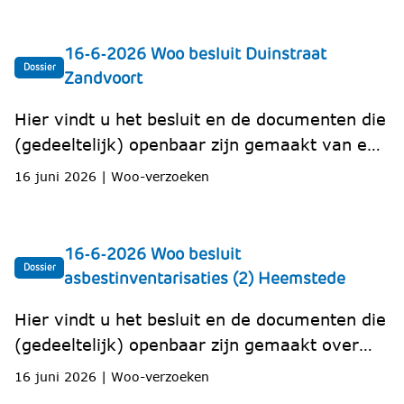
16-6-2026 Woo besluit Duinstraat
Dossier
Zandvoort
Hier vindt u het besluit en de documenten die
(gedeeltelijk) openbaar zijn gemaakt van een
geweigerd handhavingsverzoek over een
16 juni 2026
|
Woo-verzoeken
dakkapel in de Duinstraat in Zandvoort.
16-6-2026 Woo besluit
Dossier
asbestinventarisaties (2) Heemstede
Hier vindt u het besluit en de documenten die
(gedeeltelijk) openbaar zijn gemaakt over
asbestinventarisaties, saneringsmeldingen en
16 juni 2026
|
Woo-verzoeken
vergunningen van een aantal complexen in