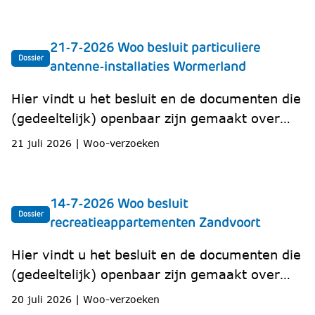
21-7-2026 Woo besluit particuliere
Dossier
antenne-installaties Wormerland
Hier vindt u het besluit en de documenten die
(gedeeltelijk) openbaar zijn gemaakt over
particuliere antenne-installaties in gemeente
21 juli 2026
|
Woo-verzoeken
Wormerland.
14-7-2026 Woo besluit
Dossier
recreatieappartementen Zandvoort
Hier vindt u het besluit en de documenten die
(gedeeltelijk) openbaar zijn gemaakt over
recreatieappartement Max Euwestraat in
20 juli 2026
|
Woo-verzoeken
Zandvoort.