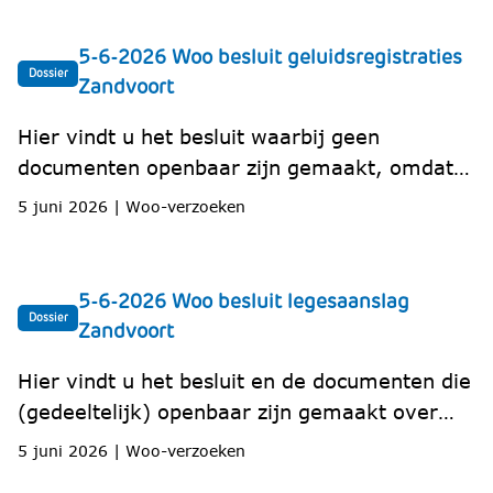
woningen voor jongeren.
5-6-2026 Woo besluit geluidsregistraties
Dossier
Zandvoort
Hier vindt u het besluit waarbij geen
documenten openbaar zijn gemaakt, omdat
Omgevingsdienst IJmond niet over de
5 juni 2026
|
Woo-verzoeken
gevraagde documenten beschikt. Gevraagd
werd naar een aantal specifieke
geluidsregistraties van het circuit Zandvoort
5-6-2026 Woo besluit legesaanslag
uit 2020 en 2021.
Dossier
Zandvoort
Hier vindt u het besluit en de documenten die
(gedeeltelijk) openbaar zijn gemaakt over
over de legesaanslag voor een
5 juni 2026
|
Woo-verzoeken
nieuwbouwwoning in Zandvoort.