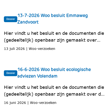
13-7-2026 Woo besluit Emmaweg
Dossier
Zandvoort
Hier vindt u het besluit en de documenten die
(gedeeltelijk) openbaar zijn gemaakt over
een recreatiewoning aan de Emmaweg in
13 juli 2026
|
Woo-verzoeken
Zandvoort.
16-6-2026 Woo besluit ecologische
Dossier
adviezen Volendam
Hier vindt u het besluit en de documenten die
(gedeeltelijk) openbaar zijn gemaakt over de
ecologische adviezen voor het project De
16 juni 2026
|
Woo-verzoeken
Lange Weeren in Volendam.